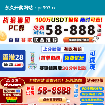
永久开奖网站：pc997.cc