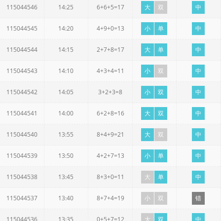
115044546
14:25
6+6+5=17
大
双
中
115044545
14:20
4+9+0=13
小
单
中
115044544
14:15
2+7+8=17
大
单
中
115044543
14:10
4+3+4=11
小
双
中
115044542
14:05
3+2+3=8
小
双
中
115044541
14:00
6+2+8=16
大
双
中
115044540
13:55
8+4+9=21
大
双
中
115044539
13:50
4+2+7=13
小
单
中
115044538
13:45
8+3+0=11
大
单
中
115044537
13:40
8+7+4=19
小
双
错
115044536
13:35
0+5+7=12
大
双
中