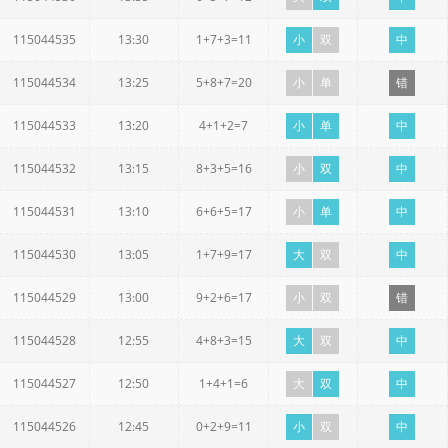
115044535
13:30
1+7+3=11
小
双
中
115044534
13:25
5+8+7=20
小
单
错
115044533
13:20
4+1+2=7
小
单
中
115044532
13:15
8+3+5=16
小
双
中
115044531
13:10
6+6+5=17
小
单
中
115044530
13:05
1+7+9=17
大
双
中
115044529
13:00
9+2+6=17
小
双
错
115044528
12:55
4+8+3=15
大
双
中
115044527
12:50
1+4+1=6
大
双
中
115044526
12:45
0+2+9=11
小
双
中