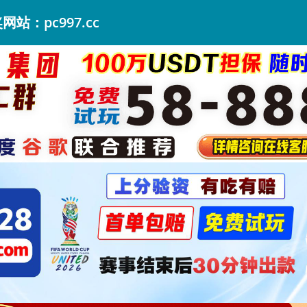
站：pc997.cc