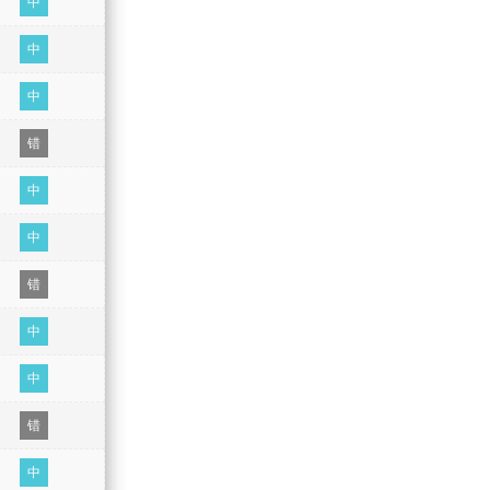
中
中
中
错
中
中
错
中
中
错
中