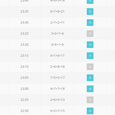
23:40
4+9+3=16
大
23:35
6+7+8=21
大
23:30
2+7+2=11
小
23:25
3+0+1=4
大
23:20
4+4+1=9
小
23:15
4+1+6=11
小
23:10
2+8+8=18
小
23:05
7+5+5=17
大
23:00
4+7+7=18
大
22:55
2+6+5=13
大
22:50
6+2+7=15
大