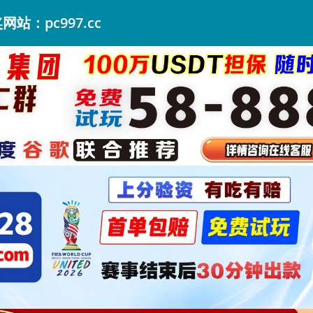
站：pc997.cc