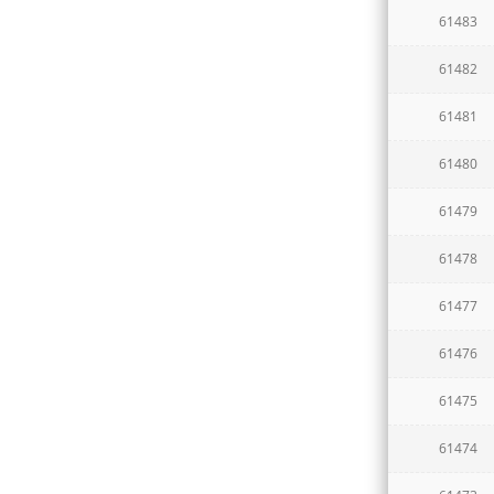
61483
61482
61481
61480
61479
61478
61477
61476
61475
61474