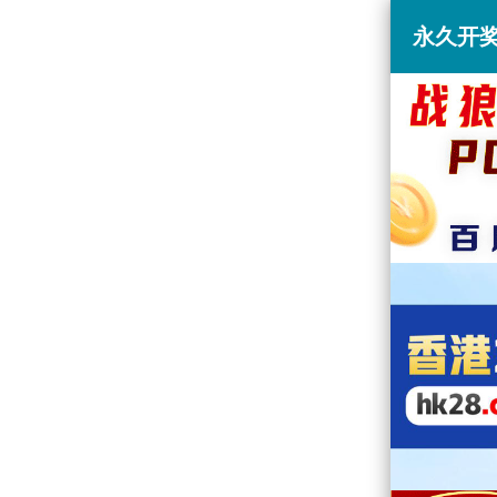
永久开奖网