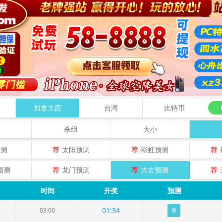
加拿大西
台湾
比特币
杀组
大小
预测
荐
太阳预测
荐
彩虹预测
荐
预测
荐
龙门预测
荐
大古预测
荐
时间
开奖
预测
01
:
33
03:00
单