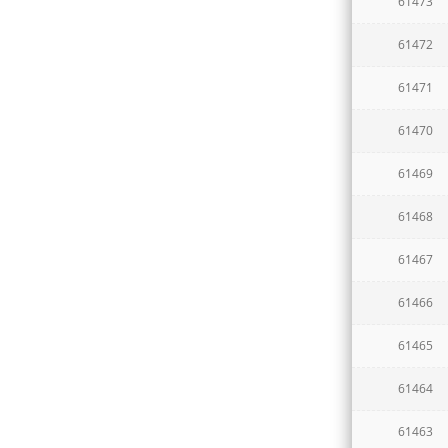
61473
61472
61471
61470
61469
61468
61467
61466
61465
61464
61463