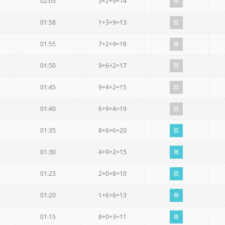
02:05
3+2+9=14
单
01:58
1+3+9=13
双
01:55
7+2+9=18
单
01:50
9+6+2=17
双
01:45
9+4+2=15
双
01:40
6+9+4=19
双
01:35
8+6+6=20
双
01:30
4+9+2=15
单
01:23
2+0+8=10
双
01:20
1+6+6=13
单
01:15
8+0+3=11
单